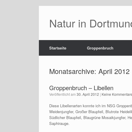
Zum
Inhalt
Natur in Dortmun
springen
Startseite
Groppenbruch
Monatsarchive:
April 2012
Groppenbruch – Libellen
Veröffentlicht am
30. April 2012
|
Keine Kommentar
Diese Libellenarten konnte ich im NSG Groppenbr
Weidenjungfer, Großer Blaupfeil, Blutrote Heideli
Südlicher Blaupfeil, Blaugrüne Mosaikjungfer, Her
Saphirauge.