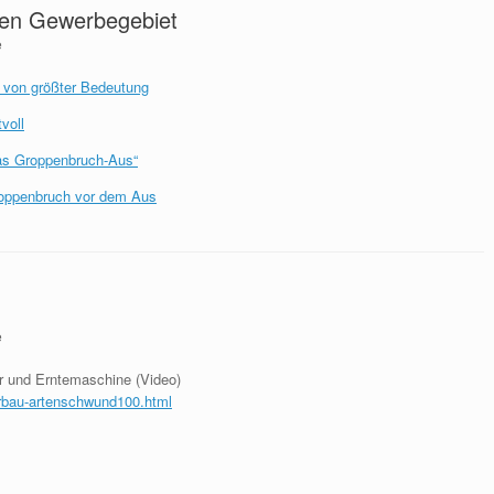
ten Gewerbegebiet
e
 von größter Bedeutung
voll
das Groppenbruch-Aus“
roppenbruch vor dem Aus
e
r und Erntemaschine (Video)
erbau-artenschwund100.html