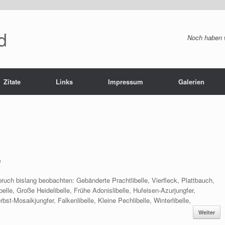
d
Noch haben w
Zitate
Links
Impressum
Galerien
e
uch bislang beobachten: Gebänderte Prachtlibelle, Vierfleck, Plattbauch,
belle, Große Heidelibelle, Frühe Adonislibelle, Hufeisen-Azurjungfer,
bst-Mosaikjungfer, Falkenlibelle, Kleine Pechlibelle, Winterlibelle,
Weiter